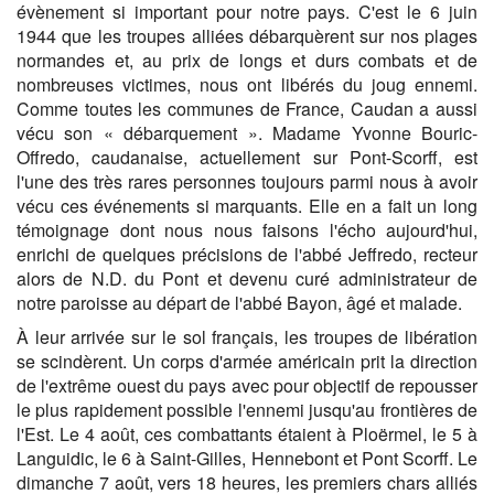
évènement si important pour notre pays. C'est le 6 juin
1944 que les troupes alliées débarquèrent sur nos plages
normandes et, au prix de longs et durs combats et de
nombreuses victimes, nous ont libérés du joug ennemi.
Comme toutes les communes de France, Caudan a aussi
vécu son « débarquement ». Madame Yvonne Bouric-
Offredo, caudanaise, actuellement sur Pont-Scorff, est
l'une des très rares personnes toujours parmi nous à avoir
vécu ces événements si marquants. Elle en a fait un long
témoignage dont nous nous faisons l'écho aujourd'hui,
enrichi de quelques précisions de l'abbé Jeffredo, recteur
alors de N.D. du Pont et devenu curé administrateur de
notre paroisse au départ de l'abbé Bayon, âgé et malade.
À leur arrivée sur le sol français, les troupes de libération
se scindèrent. Un corps d'armée américain prit la direction
de l'extrême ouest du pays avec pour objectif de repousser
le plus rapidement possible l'ennemi jusqu'au frontières de
l'Est. Le 4 août, ces combattants étaient à Ploërmel, le 5 à
Languidic, le 6 à Saint-Gilles, Hennebont et Pont Scorff. Le
dimanche 7 août, vers 18 heures, les premiers chars alliés