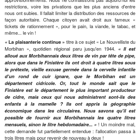
restrictions, voire les privations que les plus anciens d'entre
nous ont subies. Il fallait limiter la distribution des ressources de
façon autoritaire. Chaque citoyen avait droit aux fameux «
tickets de rationnement », pour le pain, la viande, le tabac, et
même... le vin !
«
La plaisanterie continue »
titre à ce sujet « Le Nouvelliste du
Morbihan », quotidien régional paru jusqu'en 1944.
« Il est
alloué aux Morbihannais deux litres de vin par tête de pipe,
alors que dans le Finistère ils ont droit à quatre litres sous
le prétexte, vieille excuse germée dans la cervelle infantile
d'un rond de cuir ignare, que le Morbihan est un
département cidricole. Or, tout le monde sait que le
Finistère est le département le plus important producteur
de cidre, mais ceux qui nous administrent sont-ils des
enfants à la mamelle ? Ils ont appris la géographie
économique dans les circulaires. Nous savons qu'il est
possible de fournir aux Morbihannais les quatre litres
mensuels, sinon le litre hebdomadaire... »
! Un moindre mal,
cette demande fut partiellement entendue : l'allocation passa à
trois litres mais pour revenir de nouveau à deux !