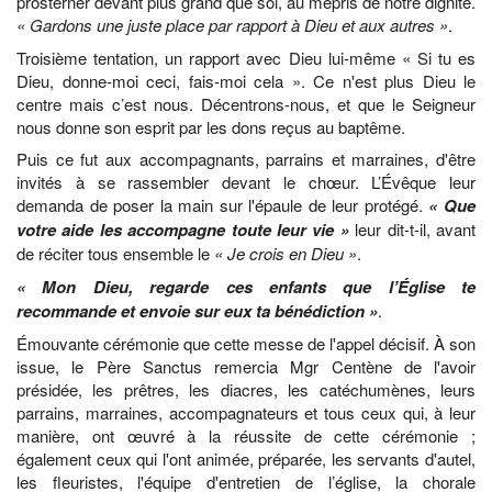
prosterner devant plus grand que soi, au mépris de notre dignité.
« Gardons une juste place par rapport à Dieu et aux autres »
.
Troisième tentation, un rapport avec Dieu lui-même « Si tu es
Dieu, donne-moi ceci, fais-moi cela ». Ce n'est plus Dieu le
centre mais c’est nous. Décentrons-nous, et que le Seigneur
nous donne son esprit par les dons reçus au baptême.
Puis ce fut aux accompagnants, parrains et marraines, d'être
invités à se rassembler devant le chœur. L’Évêque leur
demanda de poser la main sur l'épaule de leur protégé.
« Que
votre aide les accompagne toute leur vie »
leur dit-t-il, avant
de réciter tous ensemble le
« Je crois en Dieu »
.
« Mon Dieu, regarde ces enfants que l’Église te
recommande et envoie sur eux ta bénédiction »
.
Émouvante cérémonie que cette messe de l'appel décisif. À son
issue, le Père Sanctus remercia Mgr Centène de l'avoir
présidée, les prêtres, les diacres, les catéchumènes, leurs
parrains, marraines, accompagnateurs et tous ceux qui, à leur
manière, ont œuvré à la réussite de cette cérémonie ;
également ceux qui l'ont animée, préparée, les servants d'autel,
les fleuristes, l'équipe d'entretien de l’église, la chorale