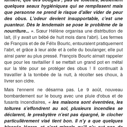
quelques seaux hygiéniques qui se remplissent mais
que personne ne prend le risque d'aller vider de peur
des obus. L'odeur devient insupportable, c'est une
puanteur. Dès le lendemain se pose le problème de la
nourriture... »
. Sœur Hélène organisa une distribution de
lait, (il y avait un bébé de huit mois dans l'abri). Les fermes
de François et de de Félix Bouric, entouraient pratiquement
l'abri, et grâce à leur aide et à celle du boulanger, elle put
ainsi parer au plus pressé. François Bouric aimait rappeler
que pour les ravitailler il se mettait un grand pot en métal
sur la tête pour se protéger des obus ! Il continuait à
travailler à la tombée de la nuit, à récolter ses choux, à
livrer son cidre.
Mais l'ennemi ne désarma pas. Le 9 août, nouveau
bombardement sur le bourg avec une pluie d'obus et de
fusants incendiaires,
« les maisons sont éventrées, les
toitures s'effondrent au sol, plusieurs incendies se
déclarent, le presbytère n'est pas épargné, le clocher
particulièrement visé tient bon. Il n'y a que quelques
blessés légers, et c'est miracle qu'il n'y eut pas de