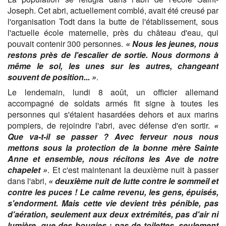
Joseph. Cet abri, actuellement comblé, avait été creusé par
l'organisation Todt dans la butte de l'établissement, sous
l'actuelle école maternelle, près du château d'eau, qui
pouvait contenir 300 personnes.
« Nous les jeunes, nous
restons près de l'escalier de sortie. Nous dormons à
même le sol, les unes sur les autres, changeant
souvent de position... »
.
Le lendemain, lundi 8 août, un officier allemand
accompagné de soldats armés fit signe à toutes les
personnes qui s'étaient hasardées dehors et aux marins
pompiers, de rejoindre l'abri, avec défense d'en sortir.
«
Que va-t-il se passer ? Avec ferveur nous nous
mettons sous la protection de la bonne mère Sainte
Anne et ensemble, nous récitons les Ave de notre
chapelet »
. Et c'est maintenant la deuxième nuit à passer
dans l'abri,
« deuxième nuit de lutte contre le sommeil et
contre les puces ! Le calme revenu, les gens, épuisés,
s'endorment. Mais cette vie devient très pénible, pas
d'aération, seulement aux deux extrémités, pas d'air ni
lumière, que des bougies ; pas de toilettes, seulement