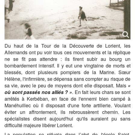
Du haut de la Tour de la Découverte de Lorient, les
Allemands ont pu voir tous ces mouvements et la réplique
ne se fît pas attendre : ils firent subir au bourg un
bombardement intensif. Il y eut une vingtaine de morts et
blessés, dont plusieurs pompiers de la Marine. Sœur
Hélène, l'infirmière, se dépensa sans compter au risque de
sa vie, avec le peu de moyens dont elle disposait. Mais
«
où sont passés nos alliés ? »
. En fait leurs chars se sont
arrêtés à Kerbéban, en face de l'ennemi bien campé à
Manéhuillec où il disposait d'une forte artillerie. Voulant
éviter un affrontement, ils rebroussèrent chemin. Les
spécialistes disent aujourd'hui qu'ils auraient pu sans
difficulté majeure libérer Lorient.
La population se réfugia dans l’abri de l'école Saint-