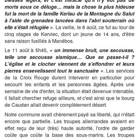
morts sous ce déluge… mais la chose la plus hideuse
fut la mort de la famille Kerlau de la Montagne du Salut
à l'aide de grenades lancées dans l'abri souterrain où
elle s'était réfugiée »
. La veille, le 8 août, ce fut au tour de
cinq otages de Kerviec, dont un jeune de 14 ans, d'être
sans raison fusillés à Manébos.
Le 11 août à 5h45,
« un immense bruit, une secousse,
telle une secousse sismique… Que se
passe-t-il ?
L'église et le clocher viennent de s'effondrer et leurs
pierres ensevelissent tout le sanctuaire »
. Les services
de la Croix Rouge durent intervenir en particulier pour
secourir les enfants et les personnes âgées. Après une
semaine de vie d'enfer, la situation était devenue intenable,
il fallait chercher refuge ailleurs, et c'est ainsi que le bourg
de Caudan allait devenir complètement désert.
Notre commune avait chèrement payé sa liberté, qui n'était
encore que partielle. Les troupes allemandes avaient en
effet reçu de leur (très) haute autorité, l'ordre de garder
coûte que coûte la base des sous-marins. Les troupes