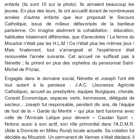
enfants (ils sont 10 sur la photo). Ils aimaient beaucoup les
jeunes. En plus des leurs, ils ont accueilli durant de nombreuses
années d’autres enfants que leur proposait le Secours
Catholique, issus de milieux défavorisés de la banlieue
parisienne. On imagine aisément la cohabitation : éducation,
habitudes totalement différentes, que d'anecdotes ! La ferme du
Moustoir n'était pas les H.L.M ! Ce n'était plus les mêmes jeux !
Mais finalement, tout s'arrangeait et l'expérience était
renouvelée l'année suivante. Cet accueil ne suffisait pas à
Nénette ; ils prirent en plus des orphelins du pensionnat Saint-
Michel de Priziac.
Engagés dans le domaine social, Nénette et Joseph l'ont été
tout autant à la paroisse : J.A.C. (Jeunesse Agricole
Catholique), accueil au presbytère, équipes liturgiques, chorale,
Conseil Économique, espaces verts, kermesses, délégués de
secteur... Joseph fut responsable, pendant dix ans, de l’équipe
de foot de la « Garde du Menhir » qui plus tard fusionna avec
celle de l'Amicale Laïque pour devenir « Caudan Sport ».
Notons aussi à son actif, son rôle primordial dans l'A.D.M.R.
(Aide à Domicile en Milieu Rural) locale actuelle. Sa création fut
décidée au Moustoir. Un permanent de Vannes s'était déplacé, il