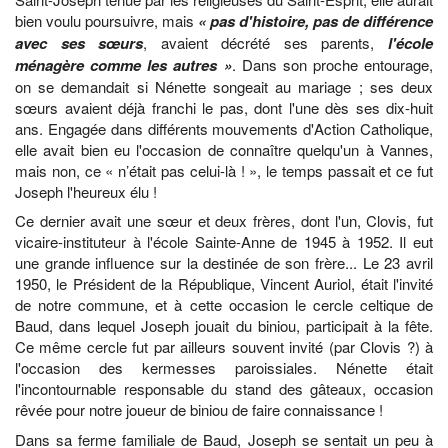
bien voulu poursuivre, mais
« pas d'histoire, pas de différence
avec ses sœurs
, avaient décrété ses parents,
l'école
ménagère comme les autres »
. Dans son proche entourage,
on se demandait si Nénette songeait au mariage ; ses deux
sœurs avaient déjà franchi le pas, dont l'une dès ses dix-huit
ans. Engagée dans différents mouvements d'Action Catholique,
elle avait bien eu l'occasion de connaître quelqu'un à Vannes,
mais non, ce « n’était pas celui-là ! », le temps passait et ce fut
Joseph l'heureux élu !
Ce dernier avait une sœur et deux frères, dont l'un, Clovis, fut
vicaire-instituteur à l'école Sainte-Anne de 1945 à 1952. Il eut
une grande influence sur la destinée de son frère... Le 23 avril
1950, le Président de la République, Vincent Auriol, était l'invité
de notre commune, et à cette occasion le cercle celtique de
Baud, dans lequel Joseph jouait du biniou, participait à la fête.
Ce même cercle fut par ailleurs souvent invité (par Clovis ?) à
l'occasion des kermesses paroissiales. Nénette était
l'incontournable responsable du stand des gâteaux, occasion
rêvée pour notre joueur de biniou de faire connaissance !
Dans sa ferme familiale de Baud, Joseph se sentait un peu à