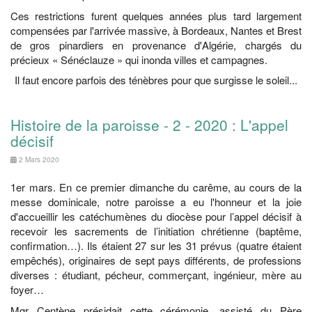
Ces restrictions furent quelques années plus tard largement
compensées par l'arrivée massive, à Bordeaux, Nantes et Brest
de gros pinardiers en provenance d'Algérie, chargés du
précieux « Sénéclauze » qui inonda villes et campagnes.
Il faut encore parfois des ténèbres pour que surgisse le soleil...
Histoire de la paroisse - 2 - 2020 : L'appel
décisif
2 Mars 2020
1er mars. En ce premier dimanche du carême, au cours de la
messe dominicale, notre paroisse a eu l'honneur et la joie
d'accueillir les catéchumènes du diocèse pour l’appel décisif à
recevoir les sacrements de l’initiation chrétienne (baptême,
confirmation…). Ils étaient 27 sur les 31 prévus (quatre étaient
empêchés), originaires de sept pays différents, de professions
diverses : étudiant, pécheur, commerçant, ingénieur, mère au
foyer…
Mgr Centène présidait cette cérémonie, assisté du Père