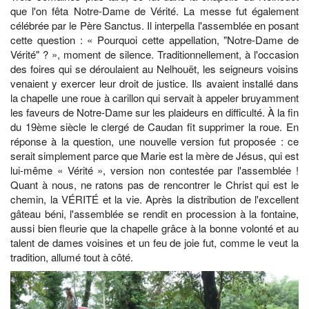
que l'on fêta Notre-Dame de Vérité. La messe fut également
célébrée par le Père Sanctus. Il interpella l'assemblée en posant
cette question : « Pourquoi cette appellation, "Notre-Dame de
Vérité" ? », moment de silence. Traditionnellement, à l'occasion
des foires qui se déroulaient au Nelhouët, les seigneurs voisins
venaient y exercer leur droit de justice. Ils avaient installé dans
la chapelle une roue à carillon qui servait à appeler bruyamment
les faveurs de Notre-Dame sur les plaideurs en difficulté. À la fin
du 19ème siècle le clergé de Caudan fit supprimer la roue. En
réponse à la question, une nouvelle version fut proposée : ce
serait simplement parce que Marie est la mère de Jésus, qui est
lui-même « Vérité », version non contestée par l'assemblée !
Quant à nous, ne ratons pas de rencontrer le Christ qui est le
chemin, la VÉRITÉ et la vie. Après la distribution de l'excellent
gâteau béni, l'assemblée se rendit en procession à la fontaine,
aussi bien fleurie que la chapelle grâce à la bonne volonté et au
talent de dames voisines et un feu de joie fut, comme le veut la
tradition, allumé tout à côté.