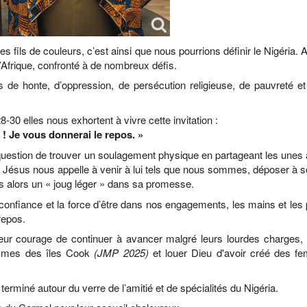
s fils de couleurs, c’est ainsi que nous pourrions définir le Nigéria.
 d’Afrique, confronté à de nombreux défis.
 de honte, d’oppression, de persécution religieuse, de pauvreté et
8-30 elles nous exhortent à vivre cette invitation :
 ! Je vous donnerai le repos. »
t question de trouver un soulagement physique en partageant les unes
. Jésus nous appelle à venir à lui tels que nous sommes, déposer à 
s alors un « joug léger » dans sa promesse.
 confiance et la force d’être dans nos engagements, les mains et les
repos.
leur courage de continuer à avancer malgré leurs lourdes charges,
mmes des îles Cook
(JMP 2025)
et louer Dieu d'avoir créé des f
miné autour du verre de l’amitié et de spécialités du Nigéria.