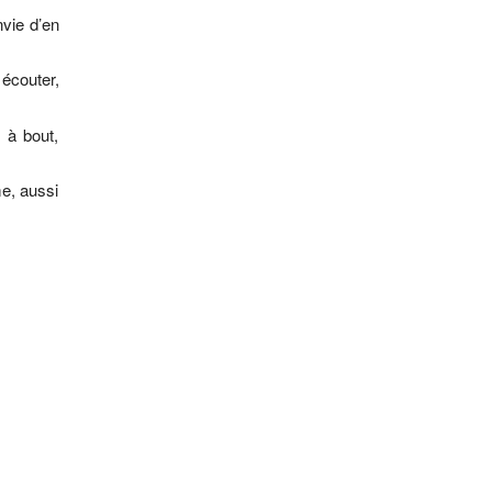
nvie d’en
écouter,
 à bout,
me, aussi