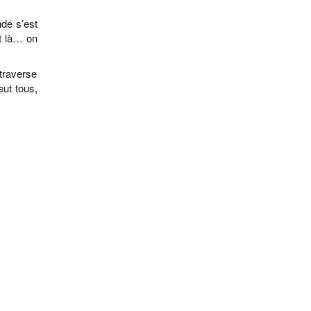
nde s’est
et là… on
 traverse
eut tous,