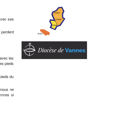
 Avec ses
 perdent
 avec les
ses pieds
 pieds du
 nous ne
emmes si