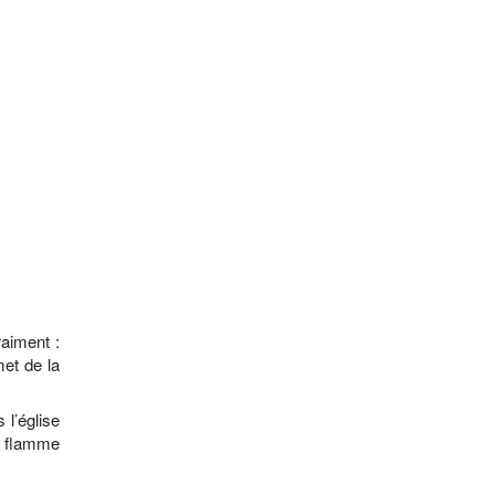
aiment :
met de la
 l’église
te flamme