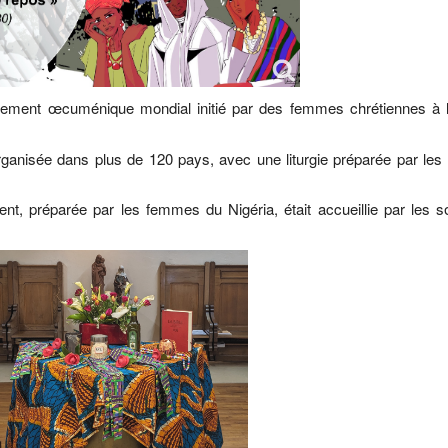
ement œcuménique mondial initié par des femmes chrétiennes à l
rganisée dans plus de 120 pays, avec une liturgie préparée par le
nt, préparée par les femmes du Nigéria, était accueillie par les 