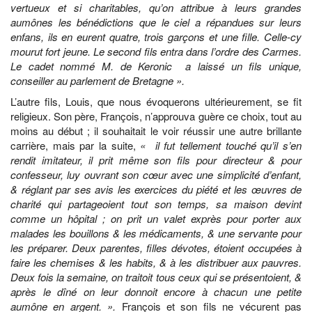
vertueux et si charitables, qu’on attribue à leurs grandes
aumônes les bénédictions que le ciel a répandues sur leurs
enfans, ils en eurent quatre, trois garçons et une fille. Celle-cy
mourut fort jeune. Le second fils entra dans l’ordre des Carmes.
Le cadet nommé M. de Keronic a laissé un fils unique,
conseiller au parlement de Bretagne ».
L’autre fils, Louis, que nous évoquerons ultérieurement, se fit
religieux. Son père, François, n’approuva guère ce choix, tout au
moins au début ; il souhaitait le voir réussir une autre brillante
carrière, mais par la suite,
« il fut tellement touché qu’il s’en
rendit imitateur, il prit même son fils pour directeur & pour
confesseur, luy ouvrant son cœur avec une simplicité d’enfant,
& réglant par ses avis les exercices du piété et les œuvres de
charité qui partageoient tout son temps, sa maison devint
comme un hôpital ; on prit un valet exprès pour porter aux
malades les bouillons & les médicaments, & une servante pour
les préparer. Deux parentes, filles dévotes, étoient occupées à
faire les chemises & les habits, & à les distribuer aux pauvres.
Deux fois la semaine, on traitoit tous ceux qui se présentoient, &
après le dîné on leur donnoit encore à chacun une petite
aumône en argent. ».
François et son fils ne vécurent pas