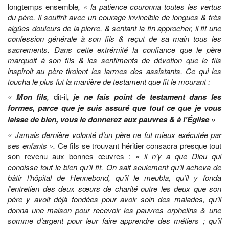
longtemps ensemble
, « la patience couronna toutes les vertus
du père. Il souffrit avec un courage invincible de longues & très
aigües douleurs de la pierre, & sentant la fin approcher, il fit une
confession générale à son fils & reçut de sa main tous les
sacrements. Dans cette extrémité la confiance que le père
marquoit à son fils & les sentiments de dévotion que le fils
inspiroit au père tiroient les larmes des assistants. Ce qui les
toucha le plus fut la manière de testament que fit le mourant :
«
Mon fils
,
dit-il
,
je ne fais point de testament dans les
formes, parce que je suis assuré que tout ce que je vous
laisse de bien, vous le donnerez aux pauvres & à l’Église »
« Jamais dernière volonté d’un père ne fut mieux exécutée par
ses enfants ».
Ce fils se trouvant héritier consacra presque tout
son revenu aux bonnes œuvres :
« il n’y a que Dieu qui
conoisse tout le bien qu’il fit. On sait seulement qu’il acheva de
bâtir l’hôpital de Hennebond, qu’il le meubla, qu’il y fonda
l’entretien des deux sœurs de charité outre les deux que son
père y avoit déjà fondées pour avoir soin des malades, qu’il
donna une maison pour recevoir les pauvres orphelins & une
somme d’argent pour leur faire apprendre des métiers ; qu’il