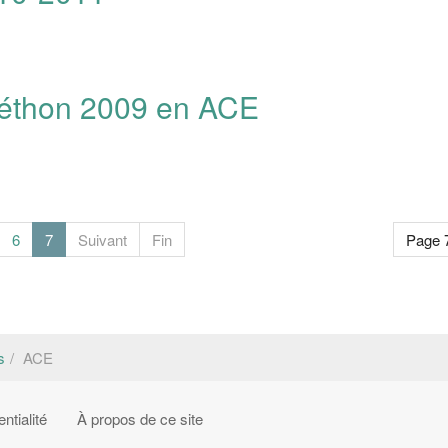
léthon 2009 en ACE
6
7
Suivant
Fin
Page 7
s
ACE
ntialité
À propos de ce site